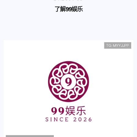
了解
99娱乐