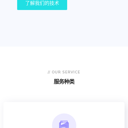
了解我们的技术
// OUR SERVICE
服务种类