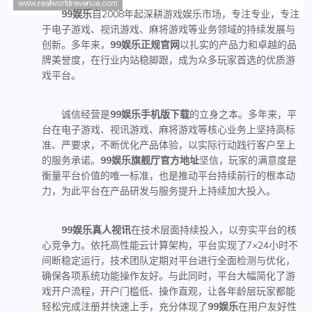
99娱乐
自2008年起深耕游戏娱乐市场，专注专业，专注
于电子游戏、视讯游戏、麻将游戏等业务领域的持续发展与
创新。多年来，
99娱乐正规官网
以扎实的产品力和卓越的品
牌美誉度，在行业内站稳脚跟，成为众多玩家首选的优质游
戏平台。
诚信经营是
99娱乐手机版下载
的立身之本。多年来，平
台在电子游戏、视讯游戏、麻将游戏等核心业务上坚持高标
准、严要求，不断优化产品体验，以实际行动践行客户至上
的服务承诺。
99娱乐旗舰厅官方地址
坚信，玩家的满意度是
衡量平台价值的唯一标准，也是推动平台持续前行的根本动
力，为此平台在产品研发与服务提升上持续加大投入。
99娱乐真人视讯
在技术层面持续投入，以夯实平台的核
心竞争力。依托高性能云计算架构，平台实现了7×24小时不
间断稳定运行，技术团队定期对平台进行全面检测与优化，
确保各项系统功能操作友好。与此同时，平台大幅简化了游
戏开户流程，开户门槛低、操作直观，让各年龄层玩家都能
轻松完成注册并快速上手，充分体现了
99娱乐
在用户友好性