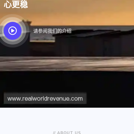
心更稳
请参阅我们的介绍
// ABOUT US