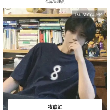
仓库管理员
牧煦虹