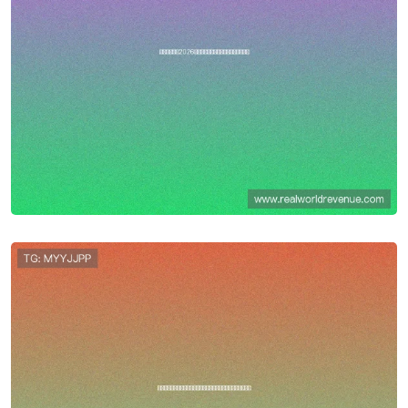
乐天体育分析2026年世界杯比赛
数据统计与精彩战术解析