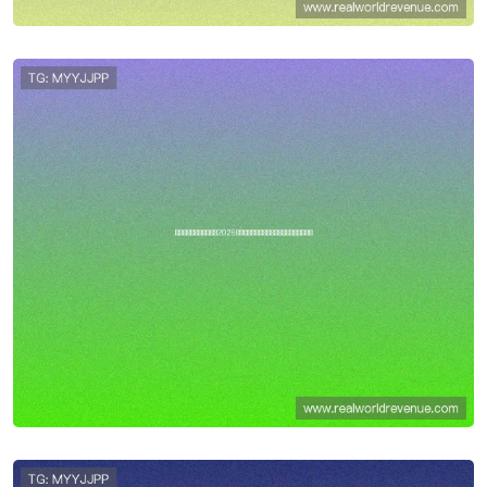
题互动平台，提升用户体验与赛事
参与感
东信娱乐网页版深度解读2026世
界杯热门球队战术分析与赛场表现
精彩回顾