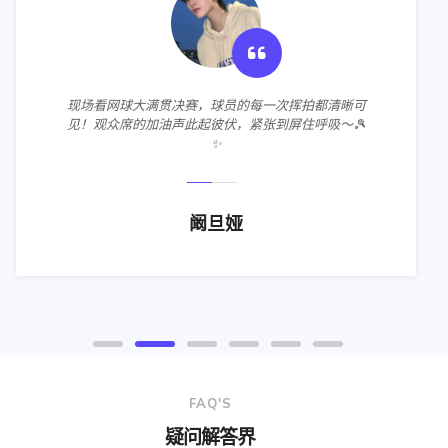
现场看网球大满贯决赛，球员的每一次挥拍都清晰可
见！观众席的加油声此起彼伏，紧张到屏住呼吸～🎾
✨
阚旦娅
FAQ'S
疑问解答界