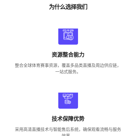
为什么选择我们
资源整合能力
整合全球体育赛事资源，覆盖多品类直播及周边供应链，
一站式服务。
技术保障优势
采用高清直播技术与智能售后系统，确保观看流畅与服务
效率。