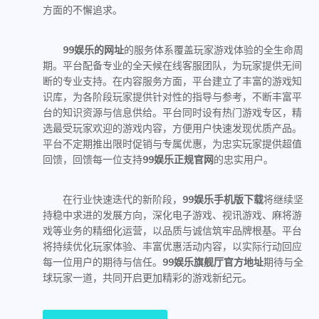
方面的不懈追求。
99娱乐的网址
的服务体系覆盖玩家游戏体验的全生命周
期。平台配备专业的全天候在线客服团队，为玩家提供无间
断的专业支持。在内容服务方面，平台建立了丰富的游戏知
识库，为各阶段玩家提供针对性的指导与参考，不断丰富平
台的知识资源与信息供给。平台同时设有热门游戏专区，精
选最受玩家欢迎的游戏内容，方便用户快速发现优质产品。
平台不定期推出限时促销与专属优惠，为忠实玩家提供超值
回馈，回馈每一位支持
99娱乐正规官网
的忠实用户。
在行业快速迭代的新阶段，
99娱乐手机版下载
将继续坚
持稳中求进的发展方向，深化电子游戏、视讯游戏、麻将游
戏等业务的精细化运营，以品质与诚信筑牢品牌根基。平台
将持续优化玩家体验、丰富优惠活动内容，以实际行动回应
每一位用户的期待与信任。
99娱乐旗舰厅官方地址
期待与全
球玩家一道，共同开启更加精彩的游戏新纪元。