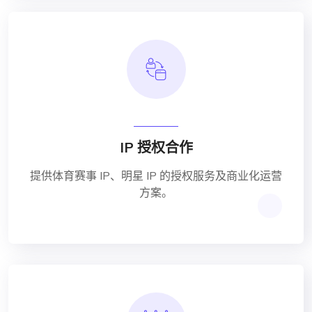
IP 授权合作
提供体育赛事 IP、明星 IP 的授权服务及商业化运营
方案。