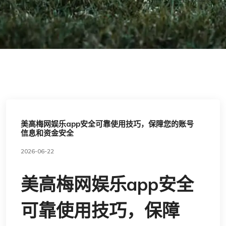
美高梅网娱乐app安全可靠使用技巧，保障您的账号
信息和资金安全
2026-06-22
美高梅网娱乐app安全
可靠使用技巧，保障