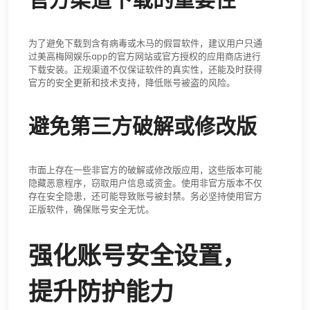
为了避免下载到含有病毒或木马的假冒软件，建议用户只通
过美高梅网娱乐app的官方网站或官方授权的应用商店进行
下载安装。正规渠道不仅保证软件的真实性，还能及时获得
官方的安全更新和技术支持，降低账号被盗的风险。
避免第三方破解或修改版
市面上存在一些非官方的破解或修改版应用，这些版本可能
隐藏恶意程序，窃取用户信息或资金。使用非官方版本不仅
存在安全隐患，还可能导致账号被封禁。务必坚持使用官方
正版软件，确保账号安全无忧。
强化账号安全设置，
提升防护能力