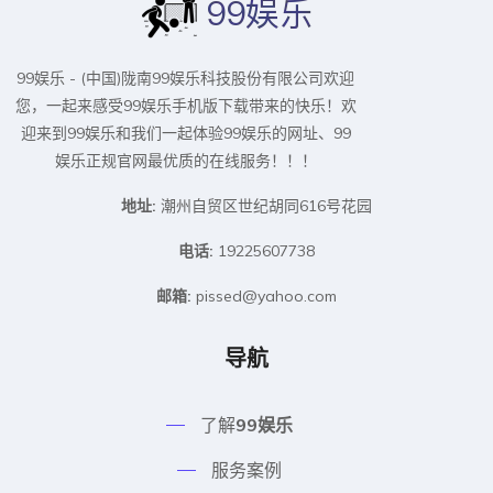
99娱乐 - (中国)陇南99娱乐科技股份有限公司欢迎
您，一起来感受99娱乐手机版下载带来的快乐！欢
迎来到99娱乐和我们一起体验99娱乐的网址、99
娱乐正规官网最优质的在线服务！！！
地址:
潮州自贸区世纪胡同616号花园
电话:
19225607738
邮箱:
pissed@yahoo.com
导航
了解
99娱乐
服务案例