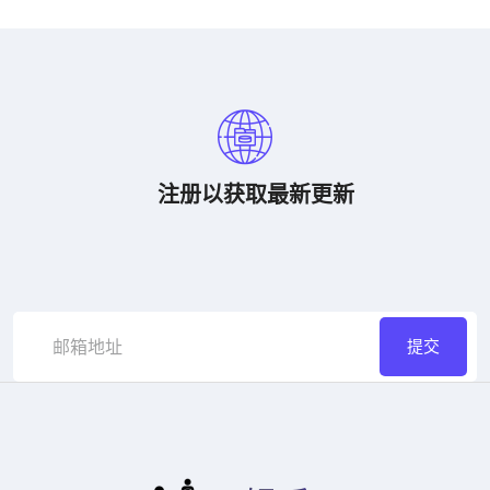
注册以获取最新更新
提交