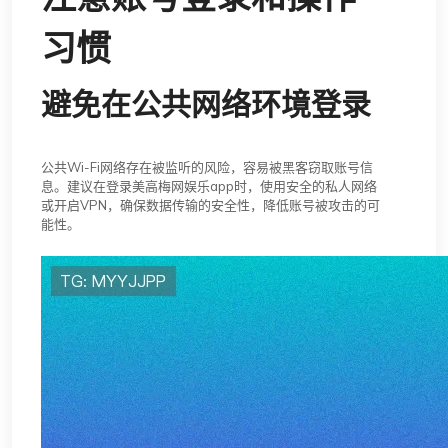
习惯
避免在公共网络环境登录
公共Wi-Fi网络存在被监听的风险，容易被黑客窃取账号信
息。建议在登录美高梅网娱乐app时，使用安全的私人网络
或开启VPN，确保数据传输的安全性，降低账号被攻击的可
能性。