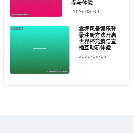
参与体验
2026-08-04
掌握风暴娱乐登
录注册方法开启
世界杯竞猜与直
播互动新体验
2026-08-03