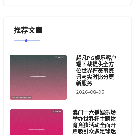
推荐文章
超凡PG娱乐客户
端下载提供全方
位世界杯赛事资
讯与实时比分更
新服务
2026-08-05
澳门十六铺娱乐场
举办世界杯主题体
育竞猜活动全面开
启吸引众多足球迷