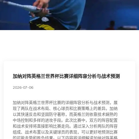
加纳对阵英格兰世界杯比赛详细阵容分析与战术预测
2026-07-06
加纳对阵英格兰世界杯比赛的详细阵容分析与战术预测，展
现了两队在战术布局、核心球员和比赛策略上的差异。加纳
以其快速反击和坚固防守著称，而英格兰则依靠技术娴熟的
中场控制和多样的进攻手段。此次比赛中，双方的阵容配置
和战术安排将直接影响比赛走向。通过深入分析两队的阵容
组成、战术布置以及关键球员的表现，可以更好地预测比赛
的可能走势和胜负结果。以下内容将详细解读加纳对阵英格