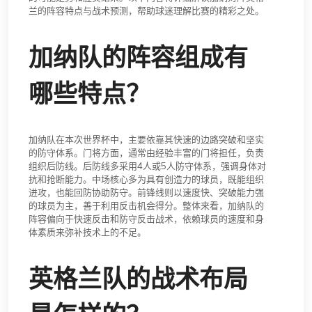
兰的阵容特点与战术预测，帮助球迷理解比赛的精彩之处。
加纳队的阵容组成有
哪些特点？
加纳队在本次世界杯中，主要依靠其快速的边路突破和坚实
的防守体系。门将方面，通常由经验丰富的门将担任，负责
组织后防线。后防线多采用4人或5人防守体系，强调身体对
抗和抢断能力。中场核心多为具有创造力的球员，既能组织
进攻，也能回防协助防守。前锋线则以速度快、突破能力强
的球员为主，善于利用反击机会得分。整体来看，加纳队的
阵容偏向于快速反击和防守反击战术，依赖球员的速度和身
体素质来弥补技术上的不足。
英格兰队的战术布局