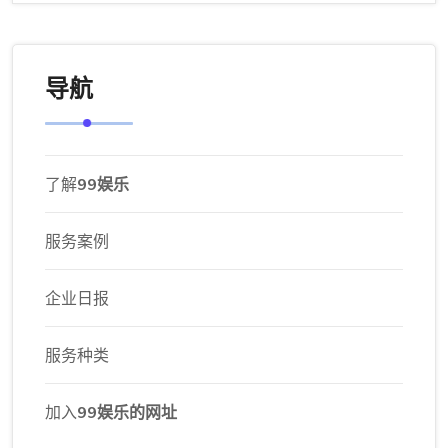
导航
了解
99娱乐
服务案例
企业日报
服务种类
加入
99娱乐的网址