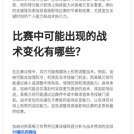
恩，他的得分能力和场上指挥能力对英格兰至关重要。两队
的关键球员表现将直接影响比赛的节奏和结果，尤其是在关
键时刻的个人能力和战术执行力。
比赛中可能出现的战
术变化有哪些？
在比赛过程中，双方可能根据场上形势调整战术。例如，加
纳可能会加强防守，利用反击寻找破门机会；而英格兰则可
能通过换人或调整中场布局，增强控球和渗透能力。具体来
说，加纳可能会在落后时采取更为激进的战术，增加前场压
迫；英格兰则可能通过边路传中或中路渗透来寻找破门良
机。战术变化的关键在于教练的临场应变能力，以及球员对
场上局势的适应能力。这些调整将直接影响比赛的走势和最
终结果。
加纳对阵英格兰世界杯比赛详细阵容分析与战术预测的总结
99娱乐的网址